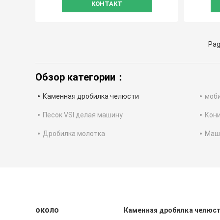
КОНТАКТ
Pag
Обзор категории：
Каменная дробилка челюсти
моб
Песок VSI делая машину
Кони
Дробилка молотка
Маш
около
Каменная дробилка челюс