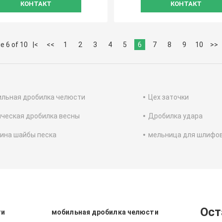
КОНТАКТ
КОНТАКТ
e 6 of 10
|<
<<
1
2
3
4
5
6
7
8
9
10
>>
ильная дробилка челюсти
Цех заточки
ческая дробилка весны
Дробилка удара
ина шайбы песка
мельница для шлифо
Ост
ти
мобильная дробилка челюсти