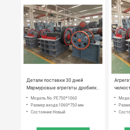
Детали поставки 30 дней
Агрега
Мармуровые агрегаты дробилка
челюст
камень челюсти дробилка для
вибри
Модель No.:PE750*1060
Модел
рынка
входны
Размер входа:1060*750 мм
Разме
Состояние:Новый
Сост