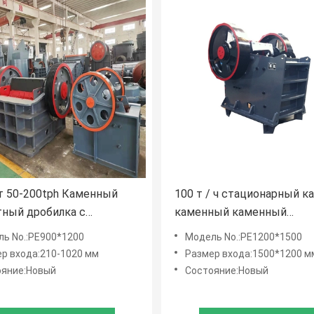
т 50-200tph Каменный
100 т / ч стационарный к
ный дробилка с
каменный каменный
рующим экраном и
дробильщик челюсти
ь No.:PE900*1200
Модель No.:PE1200*1500
м размером 210-1020 мм
дробильный завод с 150-
р входа:210-1020 мм
Размер входа:1500*1200 м
размера выхода
ояние:Новый
Состояние:Новый