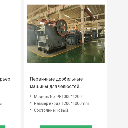
арьер
Первичные дробильные
машины для челюстей
настройка на заказ тип
Модель No.:PE1000*1200
300 мм
двигателя двигатель AC
м
Размер входа:1200*1000mm
Состояние:Новый