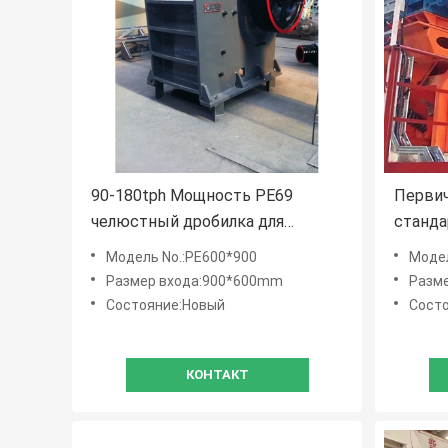
90-180tph Мощность PE69
Первич
челюстный дробилка для
станда
известняка Каменный дробилка
800tph
Модель No.:PE600*900
Модель N
по доступной цене
Размер входа:900*600mm
Разме
Состояние:Новый
Сост
КОНТАКТ