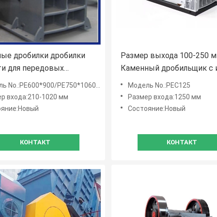
ые дробилки дробилки
Размер выхода 100-250 
и для передовых
Каменный дробильщик с и
огий и мощности до 5-800
845tph Мощность в Rock
o.:PE600*900/PE750*1060/PE900*1200/PE1000*1200
Модель No.:PEC125
челюсти дробилки
р входа:210-1020 мм
Размер входа:1250 мм
ояние:Новый
Состояние:Новый
КОНТАКТ
КОНТАКТ