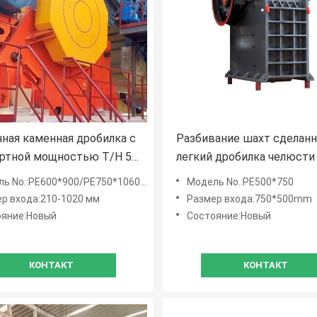
ная каменная дробилка с
Разбивание шахт сделан
ртной мощностью T/H 5-
легкий дробилка челюсти
 и ленточным конвейером
экрана завода 55кВт мот
o.:PE600*900/PE750*1060/PE900*1200/PE1000*1200
Модель No.:PE500*750
мощности
р входа:210-1020 мм
Размер входа:750*500mm
ояние:Новый
Состояние:Новый
КОНТАКТ
КОНТАКТ