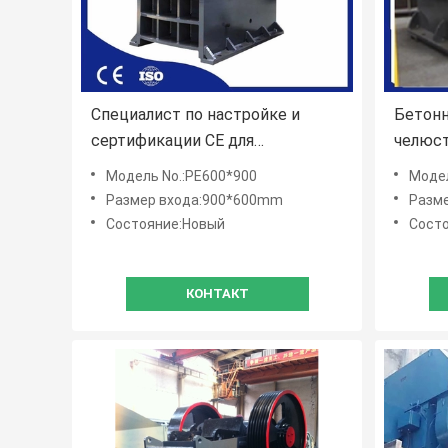
Специалист по настройке и
Бетонн
сертификации CE для
челюст
дробильников челюсти
технол
Модель No.:PE600*900
Модель N
т / ч
Размер входа:900*600mm
Разме
Состояние:Новый
Сост
КОНТАКТ