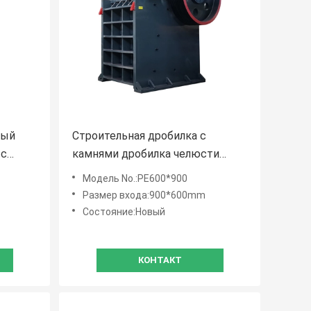
ный
Строительная дробилка с
 с
камнями дробилка челюсти
ора
Скрининг линия выхода Размер
Модель No.:PE600*900
65-140 мм
Размер входа:900*600mm
Состояние:Новый
КОНТАКТ