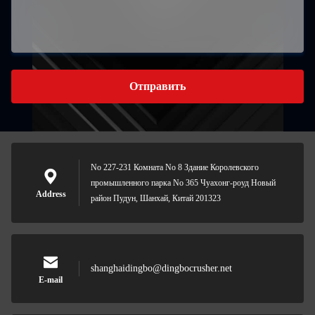
Отправить
No 227-231 Комната No 8 Здание Королевского
промышленного парка No 365 Чуахонг-роуд Новый
Address
район Пудун, Шанхай, Китай 201323
shanghaidingbo@dingbocrusher.net
E-mail