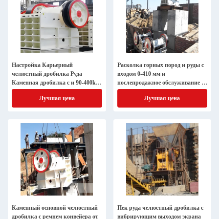
Настройка Карьерный
Расколка горных пород и руды с
челюстный дробилка Руда
входом 0-410 мм и
Каменная дробилка с и 90-400kw
послепродажное обслуживание 1
Моторная мощность
год
Лучшая цена
Лучшая цена
Каменный основной челюстный
Пек руда челюстный дробилка с
дробилка с ремнем конвейера от
вибрирующим выходом экрана