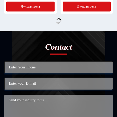
агрегатов на рынке
базальтового гранитного
Лучшая цена
Лучшая цена
дробилки
Contact