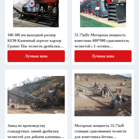
100-300 мм выходной размер
55-75кВт Моторная мощность
KE96 Каменный агрегат карьер
известняк 600*900 сдавливатель
Гранит Пек челюсти дробилки
челюстей с 1-летним
для рынка
послепродажным обслуживанием
Лучшая цена
Лучшая цена
Завод по производству
Моторная мощность 55-75кВ
стандартных линий дробилки
станции сдавливания челюсти
челюстей для добычи каменных
для известняка бетона