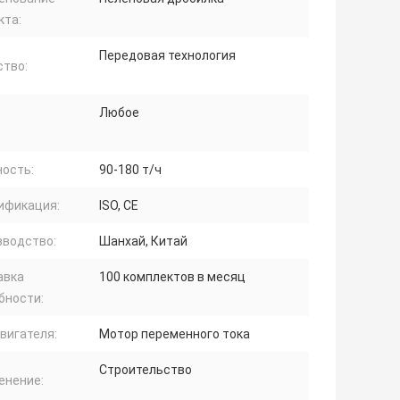
кта:
Передовая технология
ство:
Любое
ость:
90-180 т/ч
ификация:
ISO, CE
зводство:
Шанхай, Китай
авка
100 комплектов в месяц
бности:
вигателя:
Мотор переменного тока
Строительство
енение: