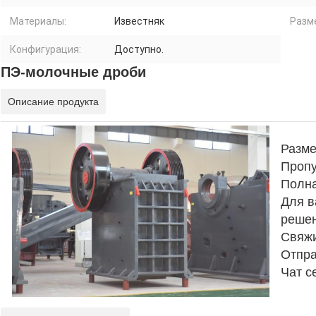
Материалы:
Известняк
Разм
Конфигурация:
Доступно.
ПЭ-молочные дроби
Описание продукта
Разме
Пропу
Полн
Для в
решен
Свяжи
Отпра
Чат с