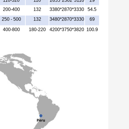
110-320
110
2655*2302*3110
29
200-400
132
3380*2870*3330
54.5
250 - 500
132
3480*2870*3330
69
400-800
180-220
4200*3750*3820
100.9