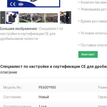
Количество мин 
Упаковывая дет
Время доставки
Большие изображения :
Специалист по
Условия оплаты
настройке и сертификации CE для
дробильников челюсти
Поставка спосо
Контакт
Специалист по настройке и сертификации CE для дроб
описание
Модель No.:
PE600*900
Разме
Состояние:
Новый
Гаран
Послепродажное
1 год
Наим