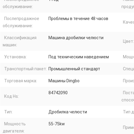
обслуживание:
проду
Послепродажное
Проблемы в течение 48 часов
Каче
обслуживание:
Классификация
Машина дробилки челюсти
Цвет:
машин:
Установка:
Под техническим наведением
Мощн
Транспортный пакет:
Промышленный стандарт
Спец
Торговая марка:
Машины Dingbo
Прои
84742090
Пост
Код Hs:
спосо
Тип:
Дробилка челюсти
Тип д
Мощность
55-75kw
Прим
двигателя: