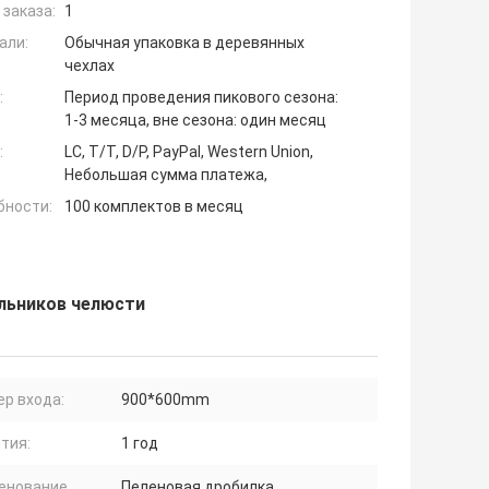
заказа:
1
али:
Обычная упаковка в деревянных
чехлах
:
Период проведения пикового сезона:
1-3 месяца, вне сезона: один месяц
:
LC, T/T, D/P, PayPal, Western Union,
Небольшая сумма платежа,
бности:
100 комплектов в месяц
ильников челюсти
р входа:
900*600mm
тия:
1 год
енование
Пеленовая дробилка