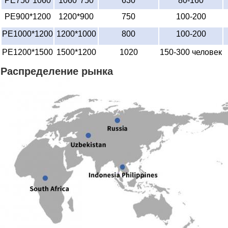
PE750*1060
1060*750
630
80-160
PE900*1200
1200*900
750
100-200
PE1000*1200
1200*1000
800
100-200
PE1200*1500
1500*1200
1020
150-300 человек
Распределение рынка