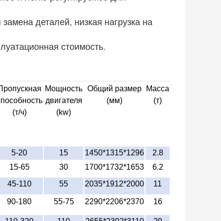
 замена деталей, низкая нагрузка на
плуатационная стоимость.
Пропускная
Мощность
Общий размер
Масса
способность
двигателя
(мм)
(т)
(т/ч)
(kw)
5-20
15
1450*1315*1296
2.8
15-65
30
1700*1732*1653
6.2
45-110
55
2035*1912*2000
11
90-180
55-75
2290*2206*2370
16