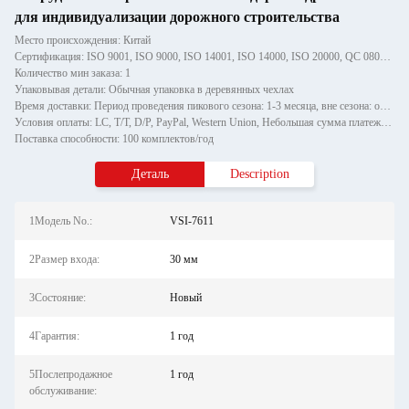
для индивидуализации дорожного строительства
Место происхождения: Китай
Сертификация: ISO 9001, ISO 9000, ISO 14001, ISO 14000, ISO 20000, QC 080000
Количество мин заказа: 1
Упаковывая детали: Обычная упаковка в деревянных чехлах
Время доставки: Период проведения пикового сезона: 1-3 месяца, вне сезона: один месяц
Условия оплаты: LC, T/T, D/P, PayPal, Western Union, Небольшая сумма платежа, Money Gram
Поставка способности: 100 комплектов/год
Деталь
Description
1Модель No.:
VSI-7611
2Размер входа:
30 мм
3Состояние:
Новый
4Гарантия:
1 год
5Послепродажное
1 год
обслуживание: