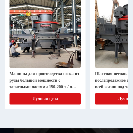
Машины для производства песка из
Шахтная песчаная
руды большой мощности с
послепродажное об
запасными частями 150-200 т / ч
всей жизни под тех
Поставка пожизненная
руководством
Лучшая цена
Лучшая