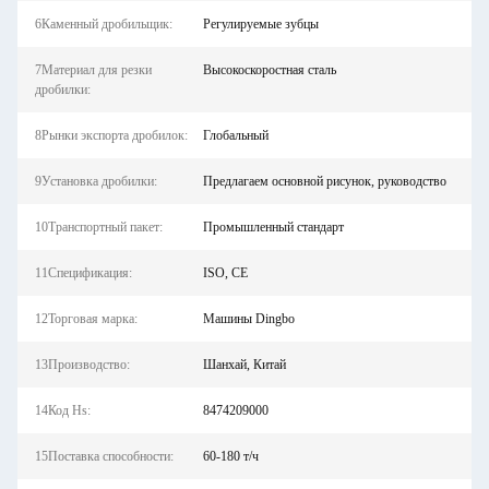
6Каменный дробильщик:
Регулируемые зубцы
7Материал для резки
Высокоскоростная сталь
дробилки:
8Рынки экспорта дробилок:
Глобальный
9Установка дробилки:
Предлагаем основной рисунок, руководство
10Транспортный пакет:
Промышленный стандарт
11Спецификация:
ISO, CE
12Торговая марка:
Машины Dingbo
13Производство:
Шанхай, Китай
14Код Hs:
8474209000
15Поставка способности:
60-180 т/ч