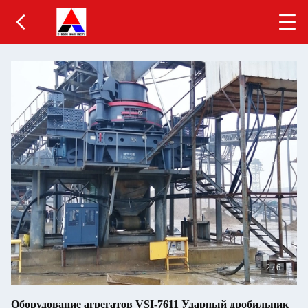
2
/
6
Оборудование агрегатов VSI-7611 Ударный дробильник