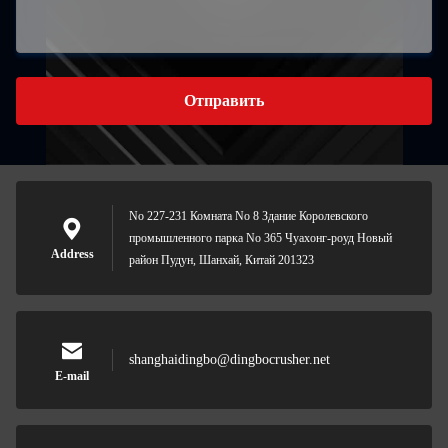
Отправить
No 227-231 Комната No 8 Здание Королевского
промышленного парка No 365 Чуахонг-роуд Новый
Address
район Пудун, Шанхай, Китай 201323
shanghaidingbo@dingbocrusher.net
E-mail