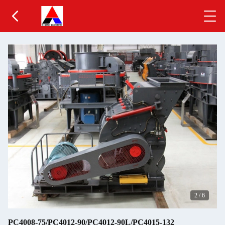
2
/
6
PC4008-75/PC4012-90/PC4012-90L/PC4015-132