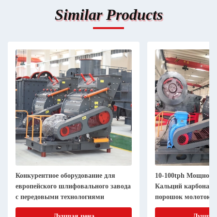
Similar Products
Конкурентное оборудование для
10-100tph Мощност
европейского шлифовального завода
Кальций карбонат
с передовыми технологиями
порошок молоток 
завод
Лучшая цена
Лучшая