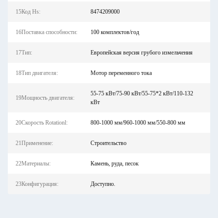
15Код Hs:
8474209000
16Поставка способности:
100 комплектов/год
17Тип:
Европейская версия грубого измельчения
18Тип двигателя:
Мотор переменного тока
55-75 кВт/75-90 кВт/55-75*2 кВт/110-132
19Мощность двигателя:
кВт
20Скорость Rotationl:
800-1000 мм/960-1000 мм/550-800 мм
21Применение:
Строительство
22Материалы:
Камень, руда, песок
23Конфигурация:
Доступно.