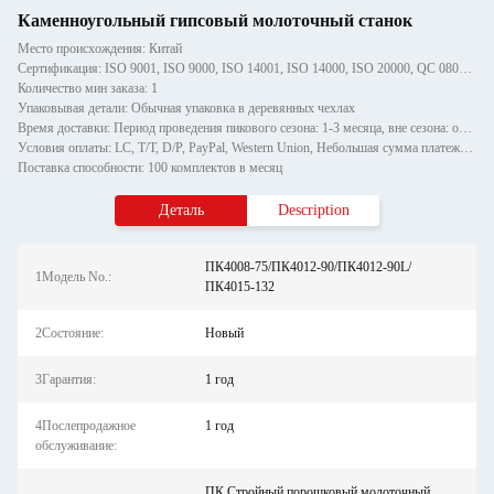
Каменноугольный гипсовый молоточный станок
Место происхождения: Китай
Сертификация: ISO 9001, ISO 9000, ISO 14001, ISO 14000, ISO 20000, QC 080000
Количество мин заказа: 1
Упаковывая детали: Обычная упаковка в деревянных чехлах
Время доставки: Период проведения пикового сезона: 1-3 месяца, вне сезона: один месяц
Условия оплаты: LC, T/T, D/P, PayPal, Western Union, Небольшая сумма платежа, Money Gram
Поставка способности: 100 комплектов в месяц
Деталь
Description
ПК4008-75/ПК4012-90/ПК4012-90L/
1Модель No.:
ПК4015-132
2Состояние:
Новый
3Гарантия:
1 год
4Послепродажное
1 год
обслуживание:
ПК Стройный порошковый молоточный