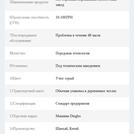
5Наименование продукта:
завод
6Пропускная способность
10-100TPH
((T/H):
7Послепродажное
Проблемы в течение 48 часов
обслуживание:
8Качество:
Передовая технология
9Установка:
Под техническим наведением
10Цвет:
Утюг серый
11Транспортный пакет:
Обычная упаковка в деревянных чехлах
12Спецификация:
Стандарт предприятия
13Торговая марка:
Машины Dingbo
14Производство:
Шанхай, Китай