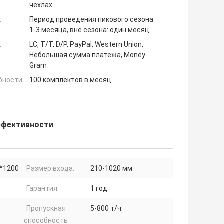
чехлах
:
Период проведения пикового сезона:
1-3 месяца, вне сезона: один месяц
:
LC, T/T, D/P, PayPal, Western Union,
Небольшая сумма платежа, Money
Gram
бности:
100 комплектов в месяц
эффективности
*1200
Размер входа:
210-1020 мм
Гарантия:
1 год
Пропускная
5-800 т/ч
способность