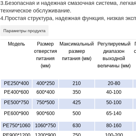
3.Безопасная и надежная смазочная система, легкая
техническое обслуживание.
4.Простая структура, надежная функция, низкая экс
Параметры продукта
Модель
Размер
Максимальный
Регулируемый
отверстия
размер
диапазон
питания
питания (мм)
выходной
(мм)
величины (мм)
PE250*400
400*250
210
20-80
PE400*600
600*400
350
40-100
PE500*750
750*500
425
50-100
PE600*900
900*600
500
65-140
PE750*1060
1060*750
630
80-160
PE900*1200
1200*900
750
100-200