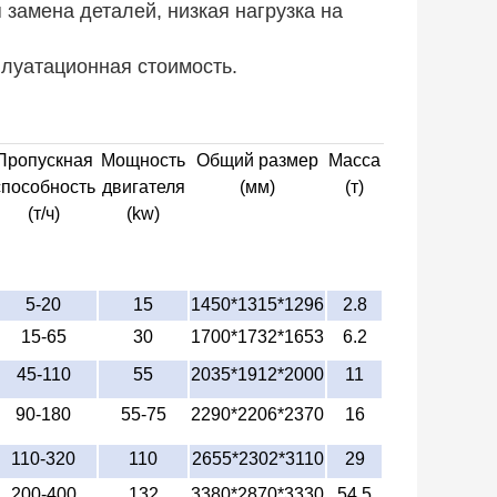
 замена деталей, низкая нагрузка на
плуатационная стоимость.
Пропускная
Мощность
Общий размер
Масса
способность
двигателя
(мм)
(т)
(т/ч)
(kw)
5-20
15
1450*1315*1296
2.8
15-65
30
1700*1732*1653
6.2
45-110
55
2035*1912*2000
11
90-180
55-75
2290*2206*2370
16
110-320
110
2655*2302*3110
29
200-400
132
3380*2870*3330
54.5