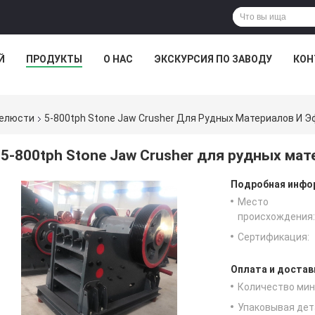
Й
ПРОДУКТЫ
О НАС
ЭКСКУРСИЯ ПО ЗАВОДУ
КОН
челюсти
5-800tph Stone Jaw Crusher Для Рудных Материалов И 
5-800tph Stone Jaw Crusher для рудных ма
Подробная инфор
Место
происхождения:
Сертификация:
Оплата и достав
Количество мин 
Упаковывая дет