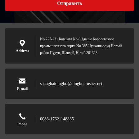
Отправить
No 227-231 Комната No 8 Здание Королевского
промышленного парка No 365 Чуахонг-роуд Новый
Address
район Пудун, Шанхай, Китай 201323
shanghaidingbo@dingbocrusher.net
E-mail
0086-17621148835
Phone