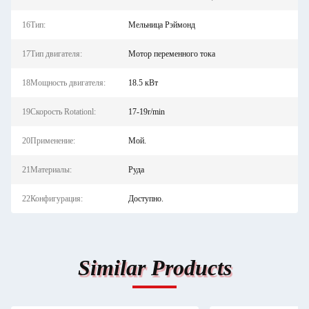
16Тип:
Мельница Рэймонд
17Тип двигателя:
Мотор переменного тока
18Мощность двигателя:
18.5 кВт
19Скорость Rotationl:
17-19r/min
20Применение:
Мой.
21Материалы:
Руда
22Конфигурация:
Доступно.
Similar Products