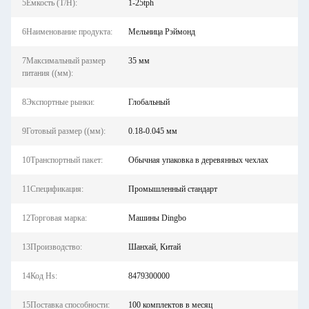
5Емкость (T/H):
1-25tph
6Наименование продукта:
Мельница Рэймонд
7Максимальный размер
35 мм
питания ((мм):
8Экспортные рынки:
Глобальный
9Готовый размер ((мм):
0.18-0.045 мм
10Транспортный пакет:
Обычная упаковка в деревянных чехлах
11Спецификация:
Промышленный стандарт
12Торговая марка:
Машины Dingbo
13Производство:
Шанхай, Китай
14Код Hs:
8479300000
15Поставка способности:
100 комплектов в месяц