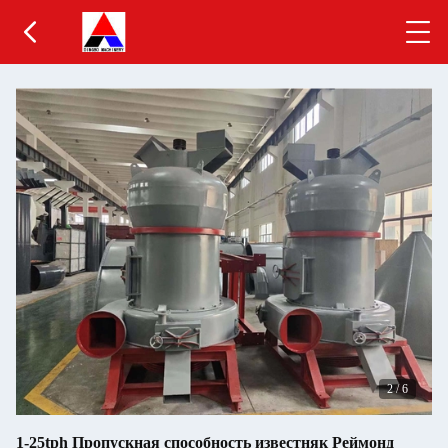
2
/
6
1-25tph Пропускная способность известняк Реймонд