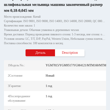
шлифовальная мельница машина законченный размер
мм 0,18-0,045 мм
Место происхождения: Китай
Сертификация: ISO 9001, ISO 9000, ISO 14001, ISO 14000, ISO 20000, QC 080000
Количество мин заказа: 1
Упаковывая детали: Обычная упаковка в деревянных чехлах
Время доставки: Период проведения пикового сезона: 1-3 месяца, вне сезона: один месяц
Условия оплаты: LC, T/T, D/P, PayPal, Western Union, Небольшая сумма платежа, Money Gram
Поставка способности: 100 комплектов в месяц
Деталь
Description
1Модель No.:
YGM7815/YGM9517/YGM4121/MTM160/MTM17
2Состояние:
Новый
3Гарантия:
1 год
4Послепродажное
1 год
обслуживание: