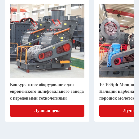
Конкурентное оборудование для
10-100tph Мощност
европейского шлифовального завода
Кальций карбонат
с передовыми технологиями
порошок молоток 
завод
Лучшая цена
Лучшая