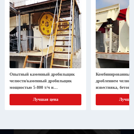
Опытный каменный дробильщик
Комбинированный т
челюсти/каменный дробильщик
дроблением челюст
мощностью 5-800 т/ч и
известняка, бетона,
сертификация ISO
гранита
Лучшая цена
Лучшая