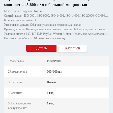
мощностью 5-800 т / ч и большой мощностью
Место происхождения: Китай
Сертификация: ISO 9001, ISO 9000, ISO 14001, ISO 14000, ISO 20000, QC 080000
Количество мин заказа: 1
Упаковывая детали: Обычная упаковка в деревянных чехлах
Время доставки: Период проведения пикового сезона: 1-3 месяца, вне сезона: один месяц
Условия оплаты: LC, T/T, D/P, PayPal, Western Union, Небольшая сумма платежа, Money Gram
Поставка способности: 100 комплектов в месяц
Деталь
Description
1Модель No.:
PE600*900
2Размер входа:
900*600mm
3Состояние:
Новый
4Гарантия:
1 год
5Послепродажное
1 год
обслуживание: