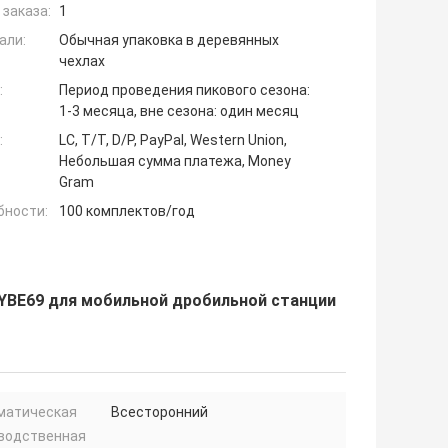
заказа:
1
али:
Обычная упаковка в деревянных
чехлах
:
Период проведения пикового сезона:
1-3 месяца, вне сезона: один месяц
:
LC, T/T, D/P, PayPal, Western Union,
Небольшая сумма платежа, Money
Gram
бности:
100 комплектов/год
YBE69 для мобильной дробильной станции
матическая
Всесторонний
водственная