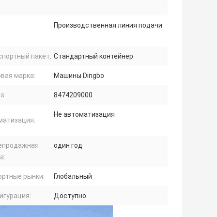
:
Производственная линия подачи
:
спортный пакет:
Стандартный контейнер
вая марка:
Машины Dingbo
s:
8474209000
Не автоматизация
матизация:
епродажная
один год
а:
ортные рынки:
Глобальный
игурация:
Доступно.