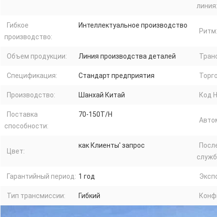
линия
Гибкое
Интеллектуальное производство
Ритм
производство:
Объем продукции:
Линия производства деталей
Тран
Спецификация:
Стандарт предприятия
Торго
Производство:
Шанхай Китай
Код H
Поставка
70-150T/H
Авто
способности:
как Клиенты′ запрос
Посл
Цвет:
служб
Гарантийный период:
1 год
Эксп
Тип трансмиссии:
Гибкий
Конф