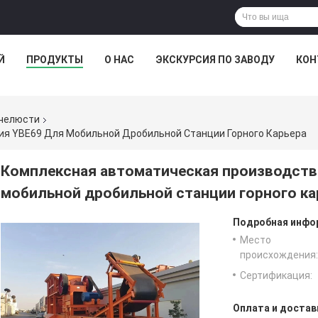
Й
ПРОДУКТЫ
О НАС
ЭКСКУРСИЯ ПО ЗАВОДУ
КОН
 челюсти
ия YBE69 Для Мобильной Дробильной Станции Горного Карьера
Комплексная автоматическая производств
мобильной дробильной станции горного ка
Подробная инфор
Место
происхождения:
Сертификация:
Оплата и достав